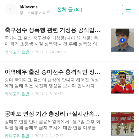
hkloveme
전체 글 (65)
정보소식통 사이트
축구선수 성폭행 관련 기성용 공식입장(+실시간 뉴스)
국가대표 출신 축구선수 기성용(나이 32·서울) 측
이 과거 초등생 시절 성폭력 사건 후배 성폭행 의혹
을 부인했다. “사실 무근”이라며 오명으로 인한 피
카테고리 없음
2021. 2. 24. 20:00
해에 대해 법적 대응을 하겠다고도 강조했습니다.
자세한 뉴스는 아래를 통해 확인 바랍니다. 기성용
성폭행 의혹 관련 실시간 뉴스 바로보기 http://bit.l
아역배우 출신 승마선수 충격적인 정체(+이름)
y/YTN_LIVE ytn 온에어 실시간 뉴스 보는 방법 안
내(링크 첨부) ytn 온에어 실시간 뉴스 보는 방법 안
승마 국가대표 출신의 남성이 만나다 헤어진 여성
내(링크 첨부) 우리나라를 대표하는 뉴스채널을 꼽
에게 몰래 찍은 사진과 영상을 보내며 협박하다 고
자면 ytn 뉴스라고 볼 수 있습니다. 요즘 사장 문제
소당했습니다. 견디다 못해 극단적인 선택까지 했
카테고리 없음
2021. 2. 5. 02:53
로 시끄럽기는해도 우리가 자주 보는 뉴스 채널이
던 피해자 측은 이런 사람이 어린 학생들 가르치고
기도 wlsgml4365.tistory.com www.ytn.co.kr/_ln/0107
있는 것을 막아달라고 호소했습니다. 더욱 자세한
_202102241652126542 "기성용 후배들에 ..
내용은 sbs 뉴스를 통해 확인 바랍니다. 아역배우
공매도 연장 기간 총정리 (+실시간속보) YTN 온에어
출신 승마선수 관련 뉴스 https://news.sbs.co.kr/new
s/endPage.do?news_id=N1006198264&plink=ORI&co
공매도 연장 안내 금융위원회에서 2월 3일 오후 회
oper=NAVER 헤어지자 사진 협박…승마 국대 출신
의를 통해 공매도 금지 조치에 대한 연장 여부를 결
의 만행 승마 국가대표 출신의 남성이 만나다 헤어
정합니다. 뉴스에 따르면 금융위는 시장영향을 최
카테고리 없음
2021. 2. 3. 17:23
진 여성에게 몰래 찍은 사진과 영상을 보내며 협박