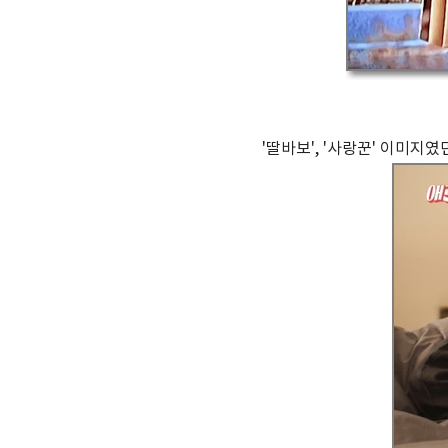
'딸바보', '사랑꾼' 이미지