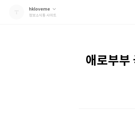
hkloveme
정보소식통 사이트
애로부부 