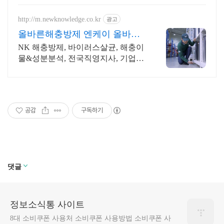
http://m.newknowledge.co.kr
광고
올바른해충방제 엔케이 올바른
선택이 결과를바꿉니다!
NK 해충방제, 바이러스살균, 해충이
물&성분분석, 전국직영지사, 기업&
사업장 전문
공감
구독하기
댓글
정보소식통 사이트
8대 소비쿠폰 사용처 소비쿠폰 사용방법 소비쿠폰 사