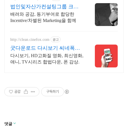
법인및자산가컨설팅그룹 크놉
스
배려와 공감, 동기부여로 합당한
Incentive/차별된 Marketing을 함께
http://clean.cinefox.com
광고
굿다운로드 다시보기 씨네폭스
중드 일드 30%할인
다시보기, HD고화질 영화, 최신영화,
애니, TV시리즈 합법다운, 폰 감상.
공감
구독하기
댓글