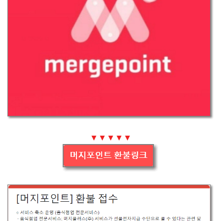
▼▼▼▼▼