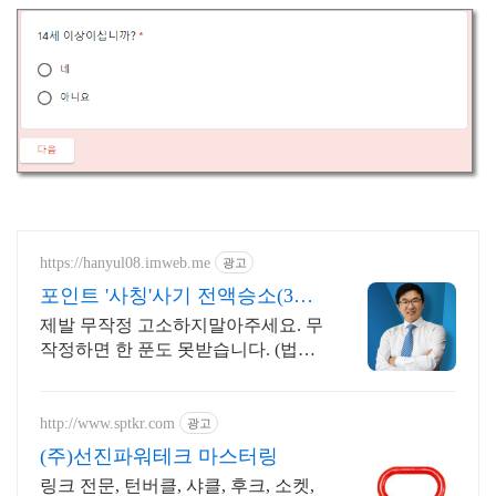
https://hanyul08.imweb.me
광고
포인트 '사칭'사기 전액승소(3억7
천) 사례보유
제발 무작정 고소하지말아주세요. 무
작정하면 한 푼도 못받습니다. (법무
법인 한율)
http://www.sptkr.com
광고
(주)선진파워테크 마스터링
링크 전문, 턴버클, 샤클, 후크, 소켓,