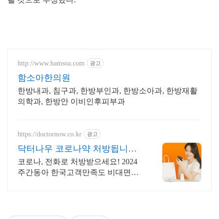
http://www.hamsoa.com
광고
함소아한의원
한방내과, 침구과, 한방부인과, 한방소아과, 한방재활
의학과, 한방안 이비인후피부과
https://doctornow.co.kr
광고
닥터나우 코로나약 처방됩니다
365일 24시간 진료가능
코로나, 전화로 처방받으세요! 2024
주간동아 한국고객만족도 비대면진
료앱 1위